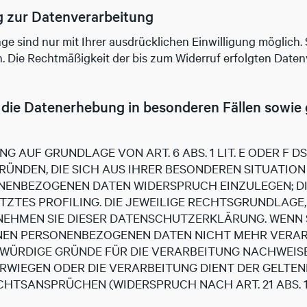
ng zur Datenverarbeitung
 sind nur mit Ihrer ausdrücklichen Einwilligung möglich. S
en. Die Rechtmäßigkeit der bis zum Widerruf erfolgten Date
die Datenerhebung in besonderen Fällen sowie
 AUF GRUNDLAGE VON ART. 6 ABS. 1 LIT. E ODER F D
RÜNDEN, DIE SICH AUS IHRER BESONDEREN SITUATION
ENBEZOGENEN DATEN WIDERSPRUCH EINZULEGEN; DIE
ZTES PROFILING. DIE JEWEILIGE RECHTSGRUNDLAGE,
NEHMEN SIE DIESER DATENSCHUTZERKLÄRUNG. WENN S
EN PERSONENBEZOGENEN DATEN NICHT MEHR VERARBEI
ÜRDIGE GRÜNDE FÜR DIE VERARBEITUNG NACHWEISEN,
ERWIEGEN ODER DIE VERARBEITUNG DIENT DER GELT
HTSANSPRÜCHEN (WIDERSPRUCH NACH ART. 21 ABS. 1