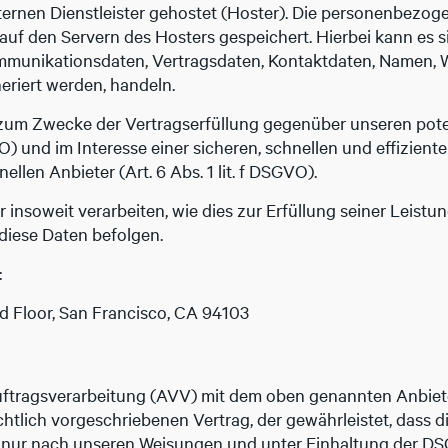
ternen Dienstleister gehostet (Hoster). Die personenbezoge
uf den Servern des Hosters gespeichert. Hierbei kann es si
munikationsdaten, Vertragsdaten, Kontaktdaten, Namen, W
eriert werden, handeln.
t zum Zwecke der Vertragserfüllung gegenüber unseren pot
VO) und im Interesse einer sicheren, schnellen und effizient
llen Anbieter (Art. 6 Abs. 1 lit. f DSGVO).
 insoweit verarbeiten, wie dies zur Erfüllung seiner Leistun
diese Daten befolgen.
:
2nd Floor, San Francisco, CA 94103
uftragsverarbeitung (AVV) mit dem oben genannten Anbiete
htlich vorgeschriebenen Vertrag, der gewährleistet, dass
nur nach unseren Weisungen und unter Einhaltung der DS