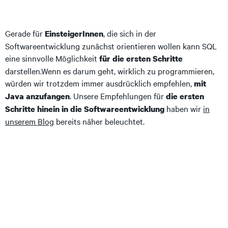
Gerade für
, die sich in der
EinsteigerInnen
Softwareentwicklung zunächst orientieren wollen kann SQL
eine sinnvolle Möglichkeit
für die ersten Schritte
darstellen.Wenn es darum geht, wirklich zu programmieren,
würden wir trotzdem immer ausdrücklich empfehlen,
mit
. Unsere Empfehlungen für
Java anzufangen
die ersten
haben wir
in
Schritte hinein in die Softwareentwicklung
unserem Blog
bereits näher beleuchtet.
Ist die
, macht es
genaue Ausrichtung noch nicht ganz klar
auf jeden Fall Sinn, sich am Anfang mit SQL zu beschäftigen.
Da diese Technologie in
so vielen verschiedenen Projekten
verwendet wird, ist die
Zeit zum Lernen immer sinnvoll
. Ohne bereits sehr tief ins Programmieren
eingesetzt
einzusteigen, entsteht so ein
hinter die
erster Eindruck